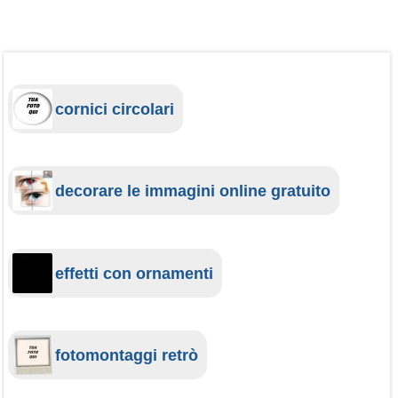
cornici circolari
decorare le immagini online gratuito
effetti con ornamenti
fotomontaggi retrò