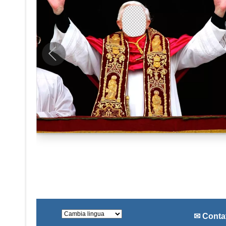
✉ Conta