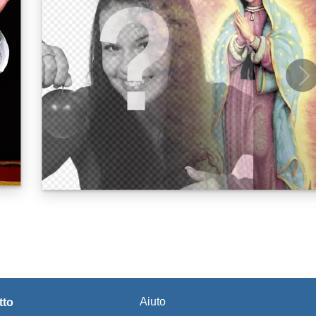
Aiuto
tto