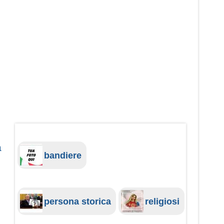
a
bandiere
persona storica
religiosi