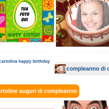
cartolina happy birthday
compleanno di c
rtoline auguri di compleanno