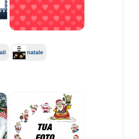
ali
natale