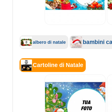
bambini ca
albero di natale
Cartoline di Natale