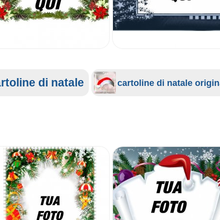
rtoline di natale
cartoline di natale origin