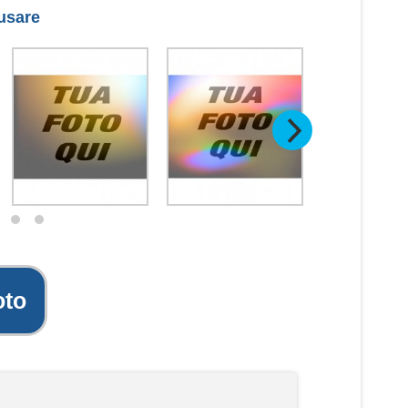
 usare
oto