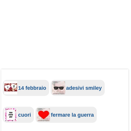
14 febbraio
adesivi smiley
cuori
fermare la guerra