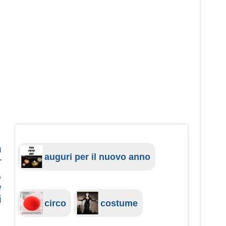
n
auguri per il nuovo anno
r
,
e
i
circo
costume