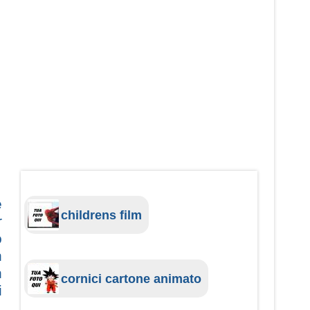
e
childrens film
r
o
n
n
cornici cartone animato
i